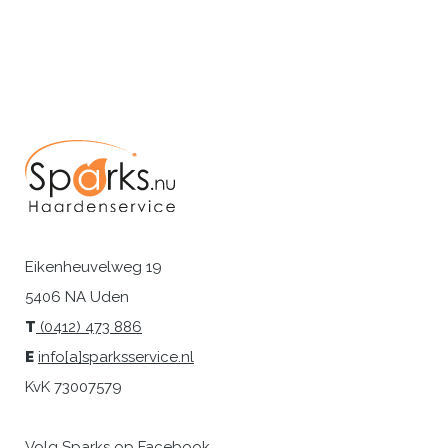
Eikenheuvelweg 19
5406 NA Uden
T
(0412) 473 886
E
info[a]sparksservice.nl
KvK 73007579
Volg Sparks op Facebook