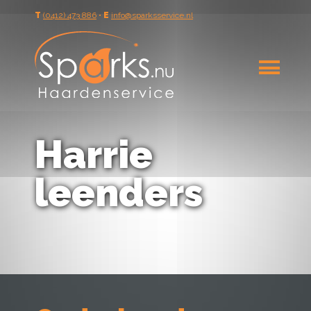
T
(0412) 473 886
•
E
info@sparksservice.nl
Harrie
leenders