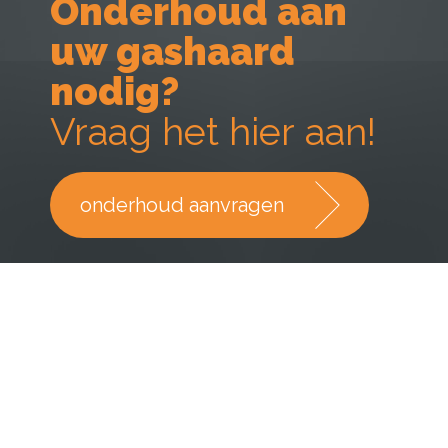
Onderhoud aan
uw gashaard
nodig?
Vraag het hier aan!
onderhoud aanvragen