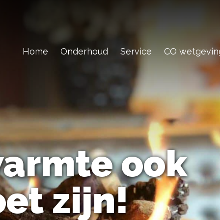
Home
Onderhoud
Service
CO wetgevin
armte ook
et zijn!