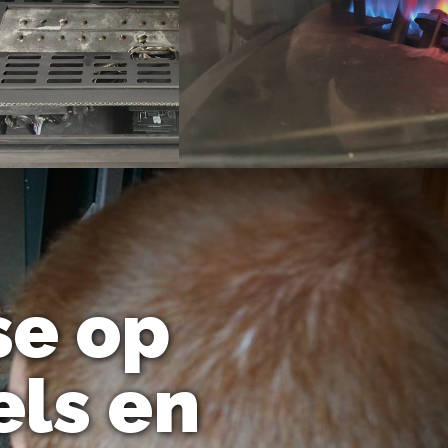
se op
ls en