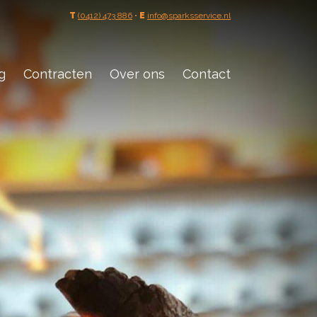
T
(0412) 473 886
•
E
info@sparksservice.nl
g
Contracten
Over ons
Contact