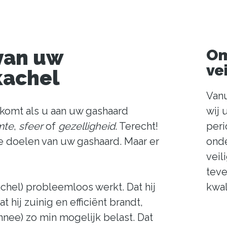
 van uw
Om
ve
kachel
Vanu
pkomt als u aan uw gashaard
wij 
mte
,
sfeer
of
gezelligheid
. Terecht!
peri
e doelen van uw gashaard. Maar er
ond
veil
teve
chel) probleemloos werkt. Dat hij
kwal
t hij zuinig en efficiënt brandt,
nee) zo min mogelijk belast. Dat