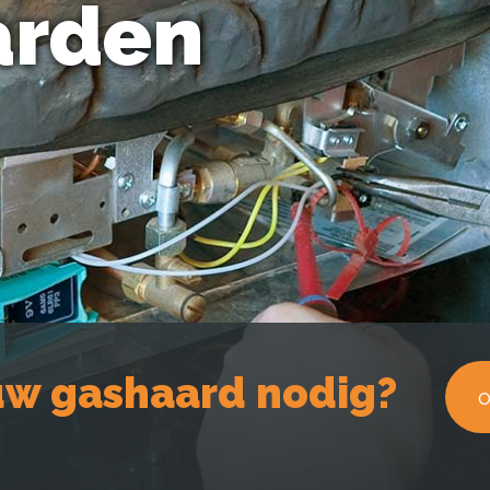
arden
w gashaard nodig?
o