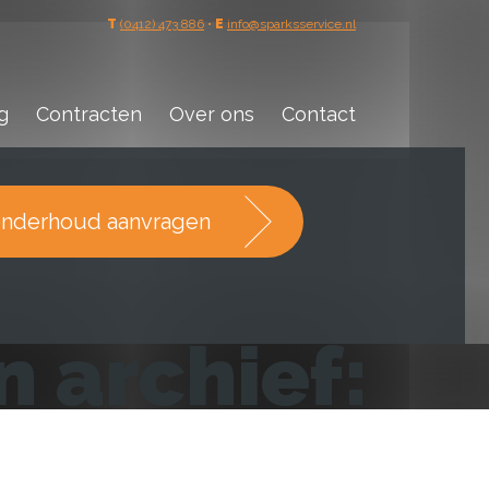
T
(0412) 473 886
•
E
info@sparksservice.nl
g
Contracten
Over ons
Contact
nderhoud aanvragen
 archief: