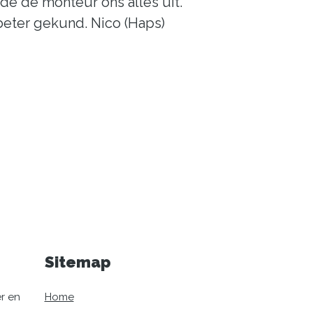
de de monteur ons alles uit.
 beter gekund. Nico (Haps)
Sitemap
er en
Home