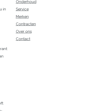
Onderhoud
 in
Service
Merken
Contracten
Over ons
Contact
urant
an
ft
v-