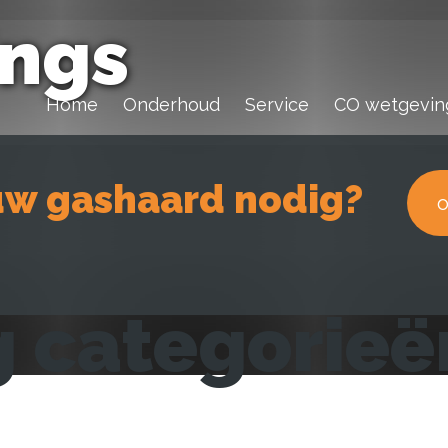
ings
Home
Onderhoud
Service
CO wetgevin
w gashaard nodig?
o
 categorieën