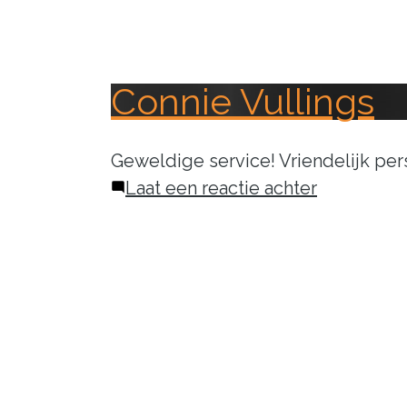
Connie Vullings
Geweldige service! Vriendelijk pers
op
Laat een reactie achter
Connie
Vullings