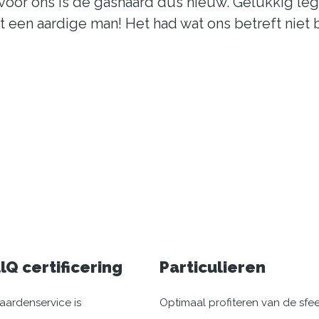
oor ons is de gashaard dus nieuw. Gelukkig leg
t een aardige man! Het had wat ons betreft niet
llQ certificering
Particulieren
aardenservice is
Optimaal profiteren van de sfe