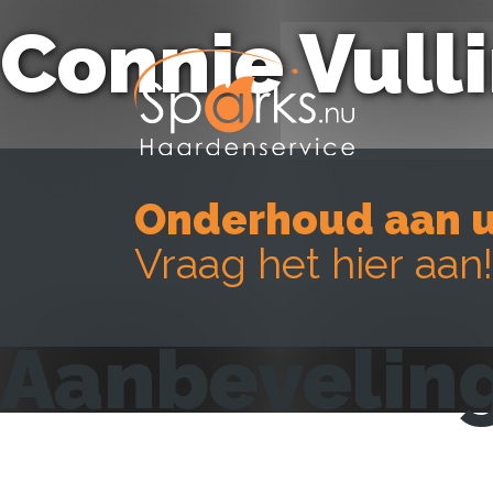
Connie Vull
Onderhoud aan u
Vraag het hier aan!
Aanbeveling