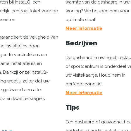
en bij InstallQ, een
warmte van de gashaard in uw
lijk, centraal loket voor de
woning? We houden hem voor u
esector.
optimale staat.
Meer informatie
 garandeert de veiligheid van
Bedrijven
e installaties door
gen te verstrekken aan
De gashaard in uw hotel, resta
me installateurs en
of sportcentrum is onderdeel v
. Dankzij onze InstallQ-
uw visitekaartje. Houd hem in
ring weet u zeker dat uw
perfecte conditie!
 gashaard aan alle
Meer informatie
ds- en kwaliteitsregels
Tips
Een gashaard of gaskachel hee
onderhoud nodig, net als uw c