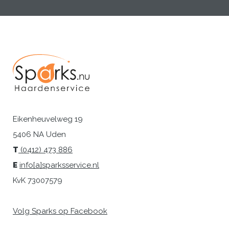
Eikenheuvelweg 19
5406 NA Uden
T
(0412) 473 886
E
info[a]sparksservice.nl
KvK 73007579
Volg Sparks op Facebook