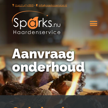
T
(0412) 473 886
•
E
info@sparksservice.nl
Aanvraag
onderhoud